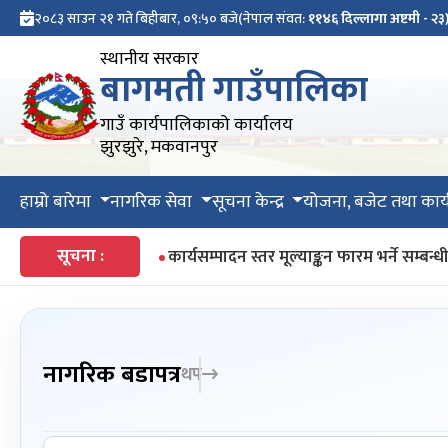
२०८३ साउन २१ गते बिहीबार, ०९:५० बजे
(नेपाल संवत:
११४६ दिल्लागा अष्टमी - २३
स्थानीय सरकार
बागमती गाउँपालिका
गाउँ कार्यपालिकाको कार्यालय
झुरझुरे, मकवानपुर
हाम्रो बारेमा
नागरिक सेवा
सूचना केन्द्र
योजना, बजेट तथा कार्
सूचना :
कार्यसम्पादन स्तर मूल्याङ्कन फारम भर्ने सम्बन्
नागरिक बडापत्र
थप