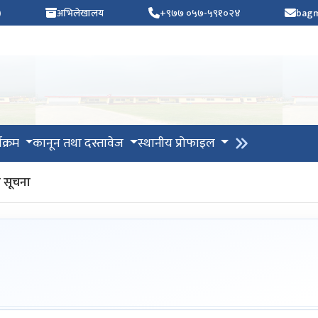
)
अभिलेखालय
+९७७ ०५७-५९१०२४
bagm
यक्रम
कानून तथा दस्तावेज
स्थानीय प्रोफाइल
धी सूचना